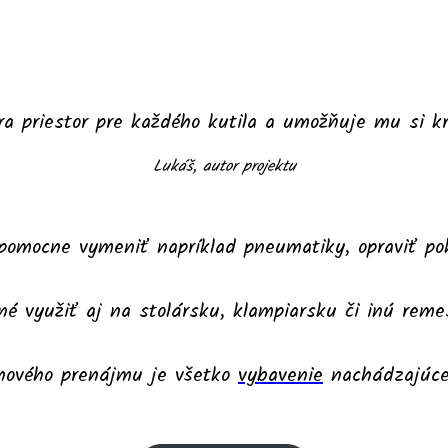
ára priestor pre každého kutila a umožňuje mu si k
Lukáš, autor projektu
jpomocne vymeniť napríklad pneumatiky, opraviť po
né využiť aj na stolársku, klampiarsku či inú rem
nového prenájmu je všetko
vybavenie
nachádzajúce 