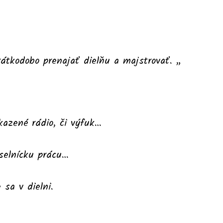
rátkodobo prenajať dielňu a majstrovať. „
kazené rádio, či výfuk…
eselnícku prácu…
sa v dielni.