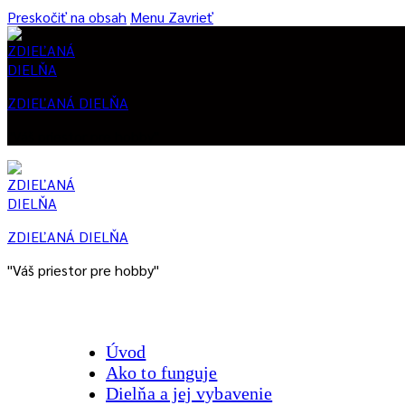
Preskočiť na obsah
Menu
Zavrieť
ZDIEĽANÁ DIELŇA
"Váš priestor pre hobby"
ZDIEĽANÁ DIELŇA
"Váš priestor pre hobby"
Úvod
Ako to funguje
Dielňa a jej vybavenie